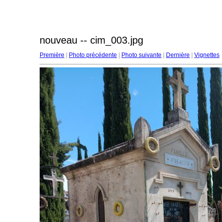
nouveau -- cim_003.jpg
Première
|
Photo précédente
|
Photo suivante
|
Dernière
|
Vignettes