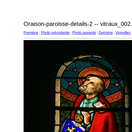
Oraison-paroisse-details-2 -- vitraux_002
Première
|
Photo précédente
|
Photo suivante
|
Dernière
|
Vignettes