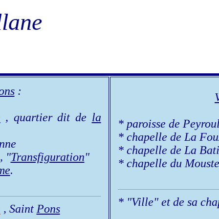
llane
ons
:
V
e
, quartier dit de
la
* paroisse de Peyrou
* chapelle de La Fou
nne
* chapelle de La Bat
, "
Transfiguration
"
* chapelle du Moustei
me
.
* "Ville" et de sa cha
e
, Saint
Pons