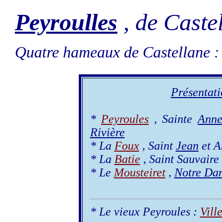
Peyroulles
, de Caste
Quatre hameaux de Castellane :
Présentati
*
Peyroules
, Sainte
Ann
Rivière
* La
Foux
, Saint
Jean
et A
* La
Batie
, Saint Sauvaire 
* Le
Mousteiret
,
Notre Da
* Le vieux Peyroules :
Vill