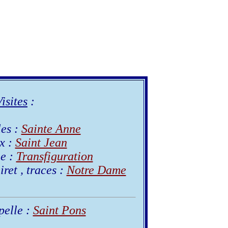
isites
:
les :
Sainte Anne
x :
Saint Jean
ie :
Transfiguration
ret , traces :
Notre Dame
pelle :
Saint Pons