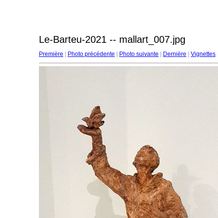
Le-Barteu-2021 -- mallart_007.jpg
Première
|
Photo précédente
|
Photo suivante
|
Dernière
|
Vignettes