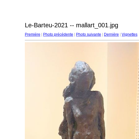
Le-Barteu-2021 -- mallart_001.jpg
Première
|
Photo précédente
|
Photo suivante
|
Dernière
|
Vignettes