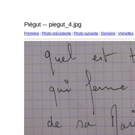
Piégut -- piegut_4.jpg
Première
|
Photo précédente
|
Photo suivante
|
Dernière
|
Vignettes