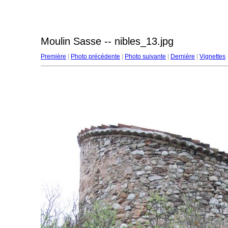
Moulin Sasse -- nibles_13.jpg
Première
|
Photo précédente
|
Photo suivante
|
Dernière
|
Vignettes