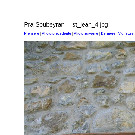
Pra-Soubeyran -- st_jean_4.jpg
Première
|
Photo précédente
|
Photo suivante
|
Dernière
|
Vignettes