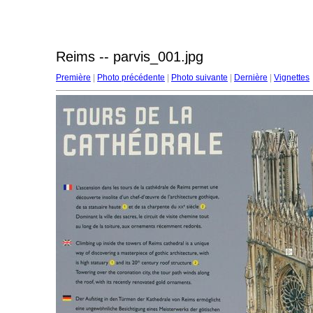
Reims -- parvis_001.jpg
Première
|
Photo précédente
|
Photo suivante
|
Dernière
|
Vignettes