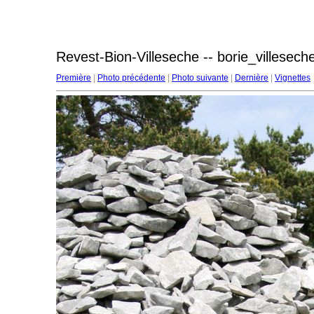
Revest-Bion-Villeseche -- borie_villesech
Première
|
Photo précédente
|
Photo suivante
|
Dernière
|
Vignettes