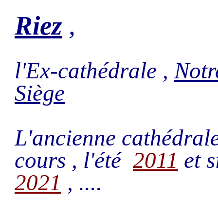
Riez
,
l'Ex-cathédrale ,
Notr
Siège
L'ancienne cathédrale 
cours , l'été
2011
et s
2021
, ....