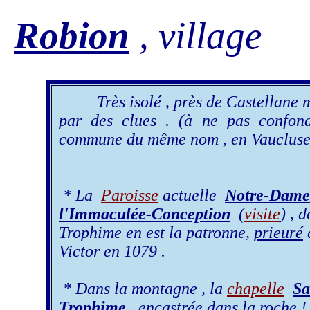
Robion
, village
Très isolé , près de Castellane m
par des clues . (à ne pas confon
commune du même nom , en Vaucluse
* La
Paroisse
actuelle
Notre-Dame
l'Immaculée-Conception
(
visite
) , 
Trophime en est la patronne,
prieuré
Victor en 1079 .
* Dans la montagne , la
chapelle
Sa
Trophime
, encastrée dans la roche !