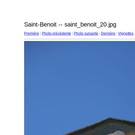
Saint-Benoit -- saint_benoit_20.jpg
Première
|
Photo précédente
|
Photo suivante
|
Dernière
|
Vignettes