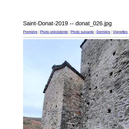
Saint-Donat-2019 -- donat_026.jpg
Première
|
Photo précédente
|
Photo suivante
|
Dernière
|
Vignettes