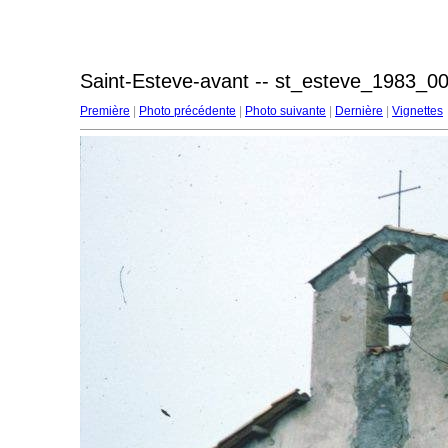
Saint-Esteve-avant -- st_esteve_1983_00
Première
|
Photo précédente
|
Photo suivante
|
Dernière
|
Vignettes