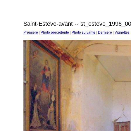
Saint-Esteve-avant -- st_esteve_1996_00
Première
|
Photo précédente
|
Photo suivante
|
Dernière
|
Vignettes