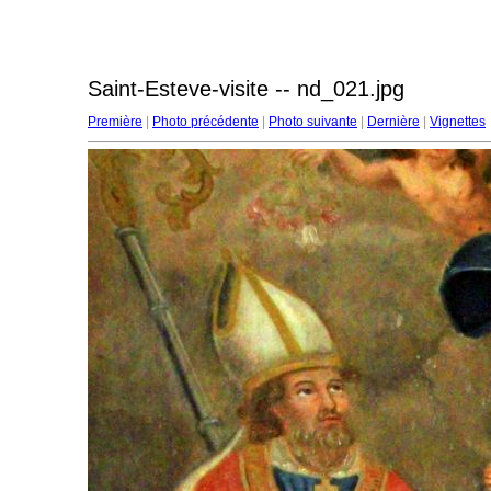
Saint-Esteve-visite -- nd_021.jpg
Première
|
Photo précédente
|
Photo suivante
|
Dernière
|
Vignettes