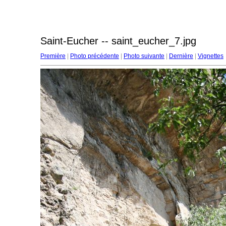
Saint-Eucher -- saint_eucher_7.jpg
Première
|
Photo précédente
|
Photo suivante
|
Dernière
|
Vignettes