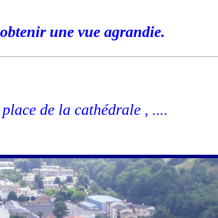
obtenir une vue agrandie.
 place de la cathédrale , ....