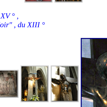
 XV ° ,
ir" , du XIII °