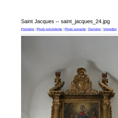
Saint Jacques -- saint_jacques_24.jpg
Première
|
Photo précédente
|
Photo suivante
|
Dernière
|
Vignettes