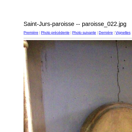
Saint-Jurs-paroisse -- paroisse_022.jpg
Première
|
Photo précédente
|
Photo suivante
|
Dernière
|
Vignettes