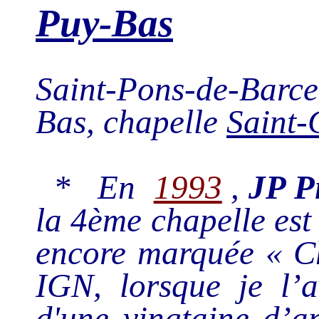
Puy-Bas
Saint-Pons-de-Barcel
Bas, chapelle
Saint-
* En
1993
,
JP P
la 4ème chapelle est 
encore marquée « Ch
IGN, lorsque je l’a
d'une vingtaine d’an