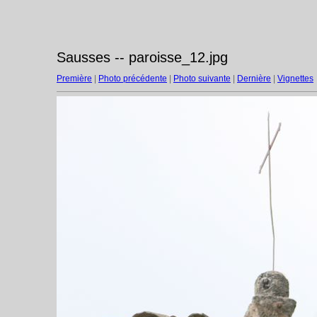
Sausses -- paroisse_12.jpg
Première
|
Photo précédente
|
Photo suivante
|
Dernière
|
Vignettes