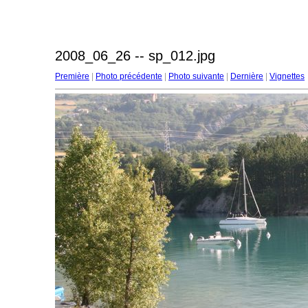
2008_06_26 -- sp_012.jpg
Première
|
Photo précédente
|
Photo suivante
|
Dernière
|
Vignettes