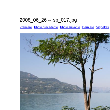
2008_06_26 -- sp_017.jpg
Première
|
Photo précédente
|
Photo suivante
|
Dernière
|
Vignettes