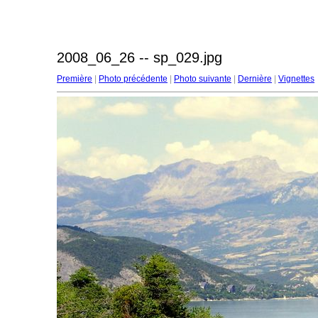
2008_06_26 -- sp_029.jpg
Première
|
Photo précédente
|
Photo suivante
|
Dernière
|
Vignettes