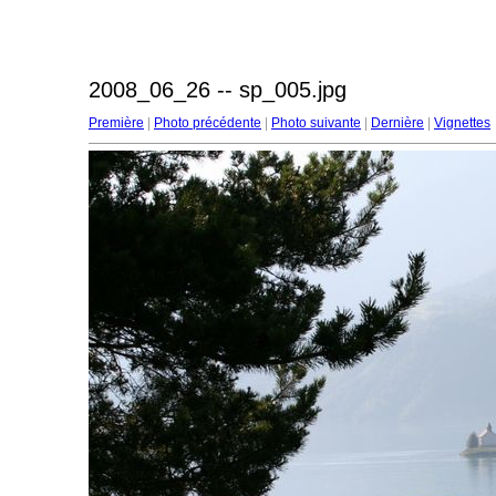
2008_06_26 -- sp_005.jpg
Première
|
Photo précédente
|
Photo suivante
|
Dernière
|
Vignettes