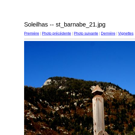
Soleilhas -- st_barnabe_21.jpg
Première
|
Photo précédente
|
Photo suivante
|
Dernière
|
Vignettes