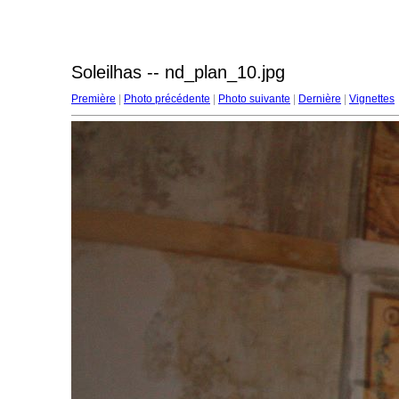
Soleilhas -- nd_plan_10.jpg
Première
|
Photo précédente
|
Photo suivante
|
Dernière
|
Vignettes