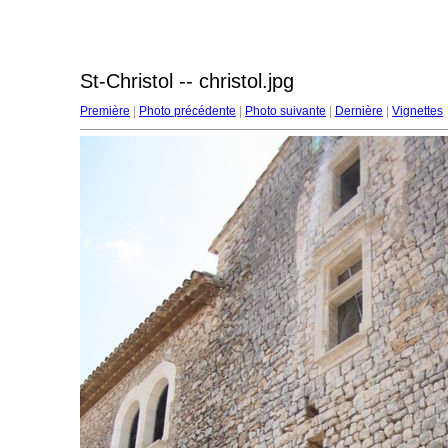
St-Christol -- christol.jpg
Première
|
Photo précédente
|
Photo suivante
|
Dernière
|
Vignettes