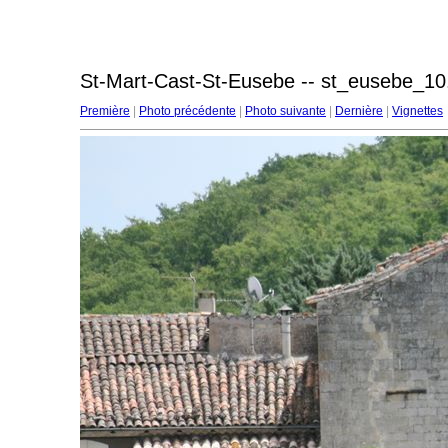
St-Mart-Cast-St-Eusebe -- st_eusebe_10
Première
|
Photo précédente
|
Photo suivante
|
Dernière
|
Vignettes