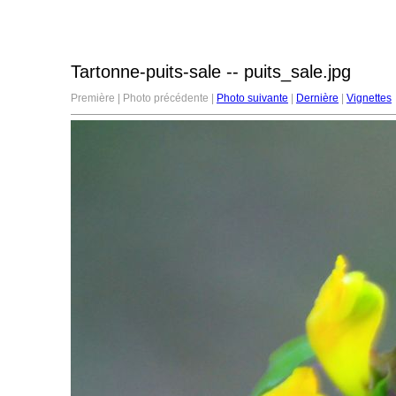
Tartonne-puits-sale -- puits_sale.jpg
Première | Photo précédente |
Photo suivante
|
Dernière
|
Vignettes