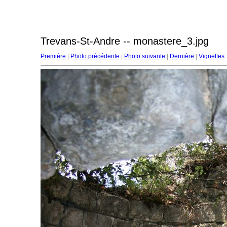
Trevans-St-Andre -- monastere_3.jpg
Première
|
Photo précédente
|
Photo suivante
|
Dernière
|
Vignettes