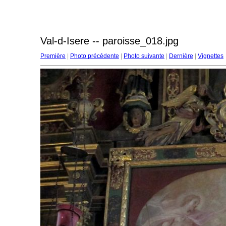
Val-d-Isere -- paroisse_018.jpg
Première
|
Photo précédente
|
Photo suivante
|
Dernière
|
Vignettes