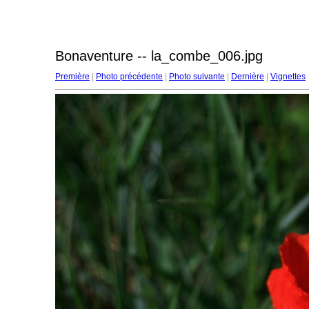
Bonaventure -- la_combe_006.jpg
Première
|
Photo précédente
|
Photo suivante
|
Dernière
|
Vignettes