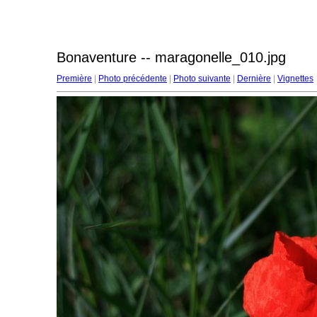
Bonaventure -- maragonelle_010.jpg
Première
|
Photo précédente
|
Photo suivante
|
Dernière
|
Vignettes