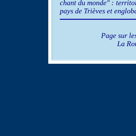
chant du monde" : territo
pays de Trièves et engloba
Page sur l
La R