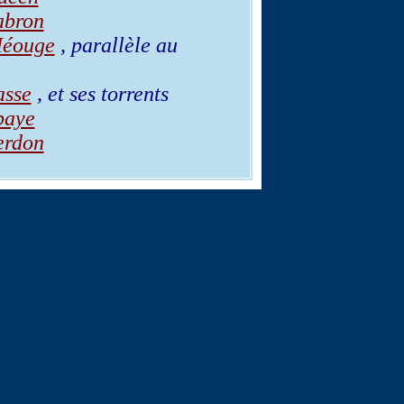
abron
éouge
, parallèle au
asse
, et ses torrents
baye
erdon