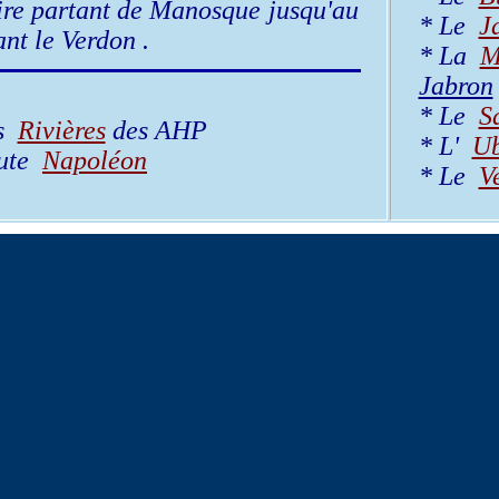
ire partant de Manosque jusqu'au
* Le
J
nt le Verdon .
* La
M
Jabron
* Le
S
es
Rivières
des AHP
* L'
U
oute
Napoléon
* Le
V