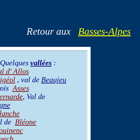
Retour aux
Basses-Alpes
Quelques
vallées
:
l d' Allos
igéol
, val de
Beaujeu
rois
Asses
ernarde
, Val de
gne
lanche
al de
Bléone
ouinenc
uech