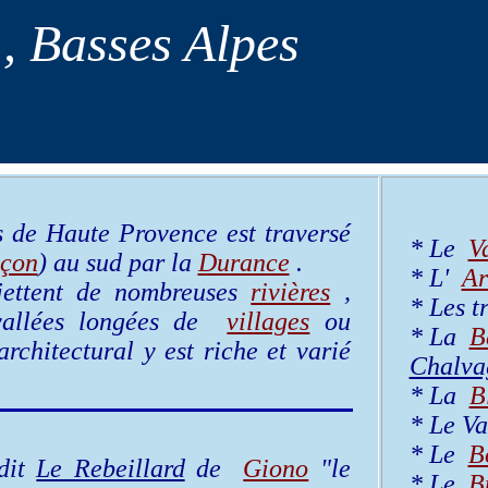
, Basses Alpes
 de Haute Provence est traversé
* Le
Va
nçon
) au sud par la
Durance
.
* L'
Ar
 jettent de nombreuses
rivières
,
* Les t
 vallées longées de
villages
ou
* La
B
chitectural y est riche et varié
Chalva
* La
B
* Le V
* Le
B
 dit
Le Rebeillard
de
Giono
"le
* Le
B