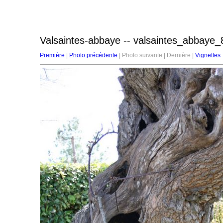
Valsaintes-abbaye -- valsaintes_abbaye_
Première
|
Photo précédente
| Photo suivante | Dernière |
Vignettes