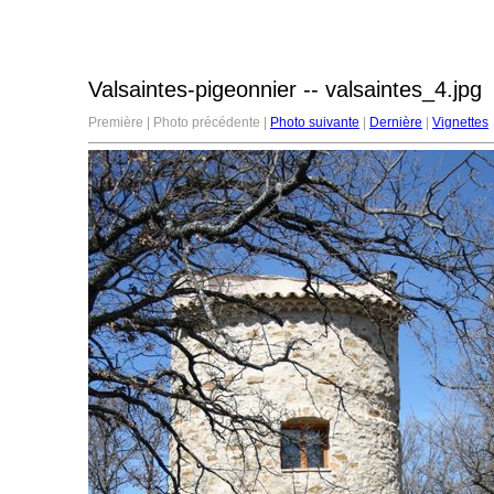
Valsaintes-pigeonnier -- valsaintes_4.jpg
Première | Photo précédente |
Photo suivante
|
Dernière
|
Vignettes