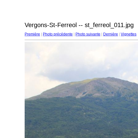
Vergons-St-Ferreol -- st_ferreol_011.jpg
Première
|
Photo précédente
|
Photo suivante
|
Dernière
|
Vignettes