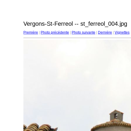
Vergons-St-Ferreol -- st_ferreol_004.jpg
Première
|
Photo précédente
|
Photo suivante
|
Dernière
|
Vignettes