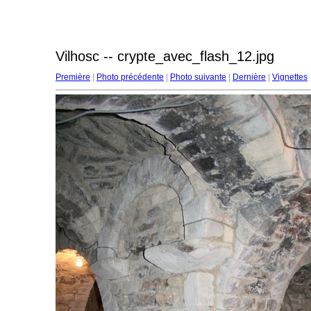
Vilhosc -- crypte_avec_flash_12.jpg
Première
|
Photo précédente
|
Photo suivante
|
Dernière
|
Vignettes