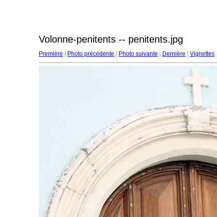
Volonne-penitents -- penitents.jpg
Première
|
Photo précédente
|
Photo suivante
|
Dernière
|
Vignettes