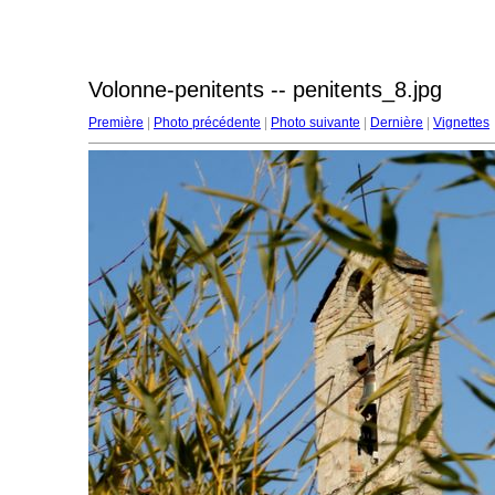
Volonne-penitents -- penitents_8.jpg
Première
|
Photo précédente
|
Photo suivante
|
Dernière
|
Vignettes