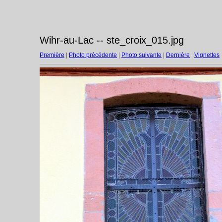
Wihr-au-Lac -- ste_croix_015.jpg
Première
|
Photo précédente
|
Photo suivante
|
Dernière
|
Vignettes