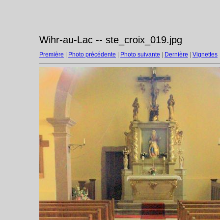
Wihr-au-Lac -- ste_croix_019.jpg
Première
|
Photo précédente
|
Photo suivante
|
Dernière
|
Vignettes