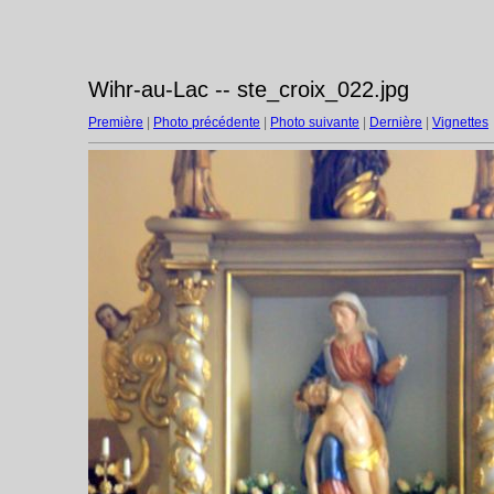
Wihr-au-Lac -- ste_croix_022.jpg
Première
|
Photo précédente
|
Photo suivante
|
Dernière
|
Vignettes