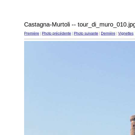
Castagna-Murtoli -- tour_di_muro_010.jp
Première
|
Photo précédente
|
Photo suivante
|
Dernière
|
Vignettes