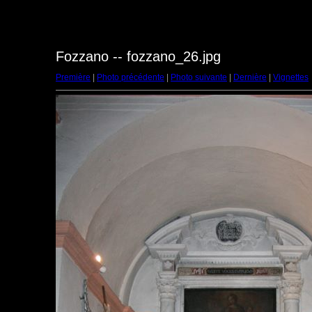
Fozzano -- fozzano_26.jpg
Première
|
Photo précédente
|
Photo suivante
|
Dernière
|
Vignettes