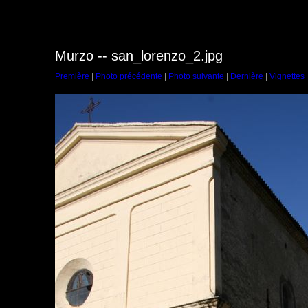
Murzo -- san_lorenzo_2.jpg
Première
|
Photo précédente
|
Photo suivante
|
Dernière
|
Vignettes